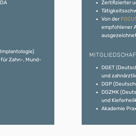
DDA
Zertifizierte
Tätigkeitssch
Von der
FOCUS
empfohlener A
ausgezeichnet
Implantologie)
MITGLIEDSCHAF
für Zahn-, Mund-
DGET (Deutsch
und zahnärztl
DGP (Deutsche
DGZMK (Deutsc
und Kieferhei
Akademie Prax