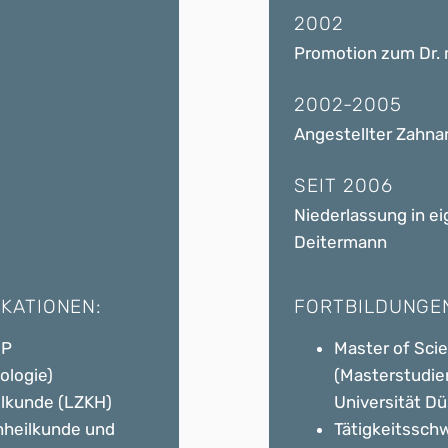
2002
Promotion zum Dr. 
2002-2005
Angestellter Zahna
SEIT 2006
Niederlassung in e
Deitermann
KATIONEN:
FORTBILDUNGEN
SP
Master of Sci
ologie)
(Masterstudie
ilkunde (LZKH)
Universität Dü
nheilkunde und
Tätigkeitssch