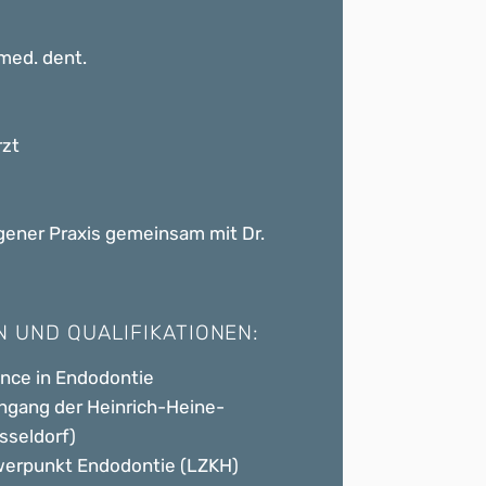
med. dent.
rzt
igener Praxis gemeinsam mit Dr.
 UND QUALIFIKATIONEN:
ence in Endodontie
ngang der Heinrich-Heine-
sseldorf)
werpunkt Endodontie (LZKH)