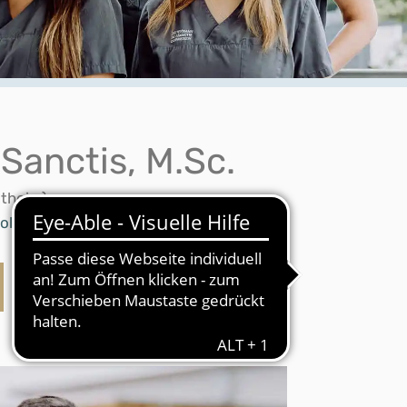
Sanctis, M.Sc.
stheim)
ntologie und ästhetischer Zahnheilkunde