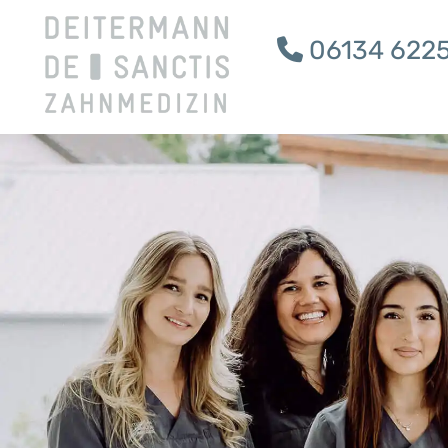
06134 622
